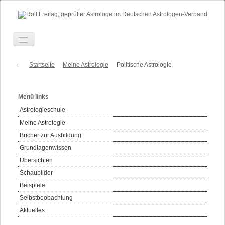
Toggle
Navigation
Über mich
Startseite
Meine Astrologie
Politische Astrologie
Beratung
Menü links
Ausbildung
Astrologieschule
Anfahrt
Meine Astrologie
Termine
Bücher zur Ausbildung
Grundlagenwissen
Kontakt
Übersichten
Honorare
Schaubilder
Links
Beispiele
Selbstbeobachtung
Aktuelles