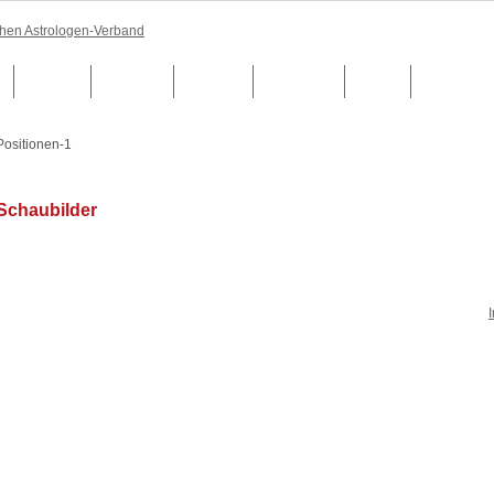
Anfahrt
Termine
Kontakt
Honorare
Links
Positionen-1
Schaubilder