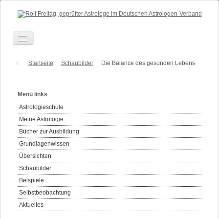
Toggle
Navigation
Über mich
Startseite
Schaubilder
Die Balance des gesunden Lebens
Beratung
Menü links
Ausbildung
Astrologieschule
Anfahrt
Meine Astrologie
Termine
Bücher zur Ausbildung
Grundlagenwissen
Kontakt
Übersichten
Honorare
Schaubilder
Links
Beispiele
Selbstbeobachtung
Aktuelles