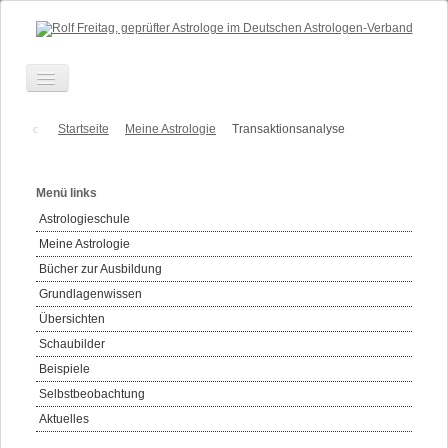
Toggle
Navigation
Über mich
Startseite
Meine Astrologie
Transaktionsanalyse
Beratung
Menü links
Ausbildung
Astrologieschule
Anfahrt
Meine Astrologie
Termine
Bücher zur Ausbildung
Grundlagenwissen
Kontakt
Übersichten
Honorare
Schaubilder
Links
Beispiele
Selbstbeobachtung
Aktuelles